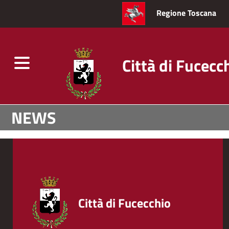
Regione Toscana
Città di Fucecc
Toggle
navigation
Salta
NEWS
al
contenuto
principale
Città di Fucecchio