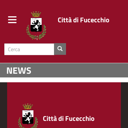
Città di Fucecchio
Toggle
navigation
cerca
Salta
NEWS
al
contenuto
principale
Città di Fucecchio