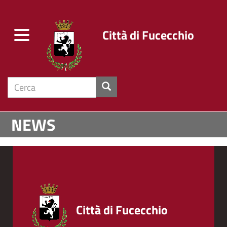
Città di Fucecchio
Toggle
navigation
cerca
Salta
NEWS
al
contenuto
principale
Città di Fucecchio