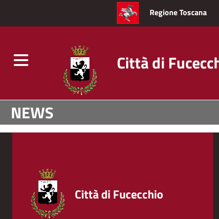
Regione Toscana
Città di Fucecc
Toggle
navigation
Salta
NEWS
al
contenuto
principale
Città di Fucecchio