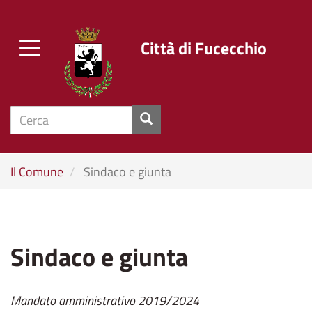
Città di Fucecchio
Toggle
navigation
cerca
Salta
Il Comune
Sindaco e giunta
al
contenuto
principale
Sindaco e giunta
Mandato amministrativo 2019/2024