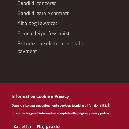
Bandi di concorso
Bandi di gara e contratti
Albo degli avvocati
Elenco dei professionisti
Fatturazione elettronica e split
payment
Redazioneweb
Informativa Cookie e Privacy
Dichiarazione di accessibilità
Questo sito usa esclusivamente cookies tecnici e di funzionalità. È
Privacy policy servizi web
possibile leggere l'informativa completa alla pagina
privacy policy
Social Media Policy
Note legali
Accetto
No, grazie