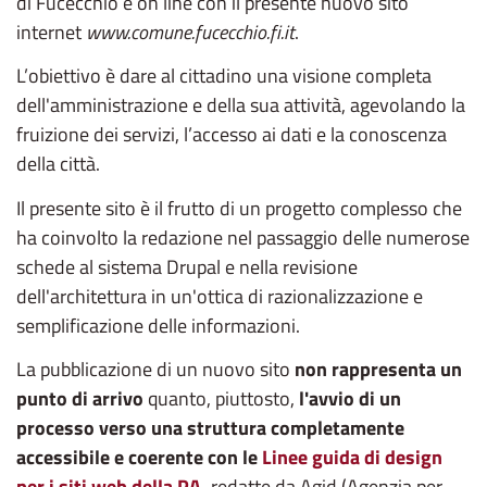
di Fucecchio è on line con il presente nuovo sito
internet
www.comune.fucecchio.fi.it
.
L’obiettivo è dare al cittadino una visione completa
dell'amministrazione e della sua attività,
agevolando la
fruizione dei servizi, l’accesso ai dati e la conoscenza
della città.
Il presente sito è il frutto di un progetto complesso che
ha coinvolto la redazione nel passaggio delle numerose
schede al sistema Drupal e nella revisione
dell'architettura in un'ottica di razionalizzazione e
semplificazione delle informazioni.
La pubblicazione di un nuovo sito
non rappresenta un
punto di arrivo
quanto, piuttosto,
l'avvio di un
processo verso una struttura completamente
accessibile e coerente con le
Linee guida di design
per i siti web della PA
,
redatte da Agid (Agenzia per