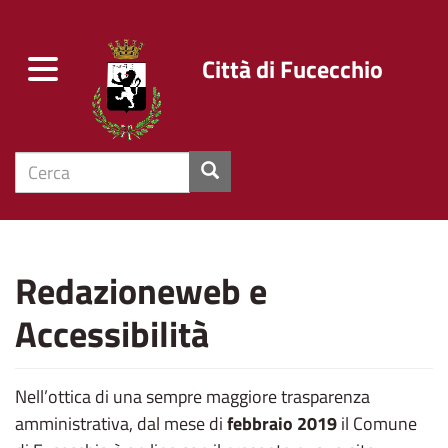
Città di Fucecchio
Toggle
navigation
cerca
Salta
al
Redazioneweb e
contenuto
principale
Accessibilità
Nell’ottica di una sempre maggiore trasparenza
amministrativa, dal mese di
febbraio 2019
il Comune