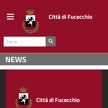
Città di Fucecchio
Toggle
navigation
cerca
Salta
NEWS
al
contenuto
principale
Città di Fucecchio