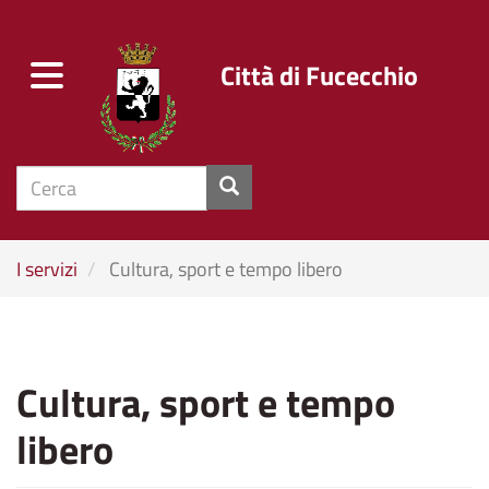
Città di Fucecchio
Toggle
navigation
cerca
Salta
I servizi
Cultura, sport e tempo libero
al
contenuto
principale
Cultura, sport e tempo
libero