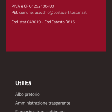
P.IVA e CF 01252100480
PEC
comune.fucecchio@postacert.toscana.it
Cod.Istat 048019 - Cod.Catasto D815
Utilità
Albo pretorio
Footer
Amministrazione trasparente
menu
Farmacie e turni settimanali