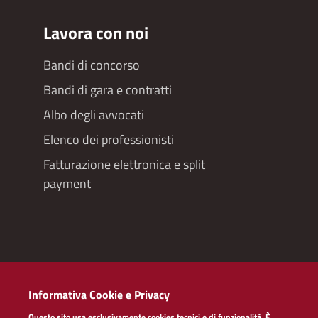
Lavora con noi
Bandi di concorso
Bandi di gara e contratti
Albo degli avvocati
Elenco dei professionisti
Fatturazione elettronica e split
payment
Redazioneweb
Informativa Cookie e Privacy
Dichiarazione di accessibilità
Questo sito usa esclusivamente cookies tecnici e di funzionalità. È