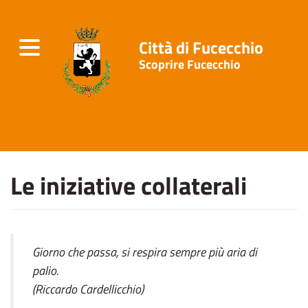
Città di Fucecchio
Toggle
Scoprire Fucecchio
navigation
Salta
Le iniziative collaterali
al
contenuto
principale
Giorno che passa, si respira sempre più aria di
palio.
(Riccardo Cardellicchio)