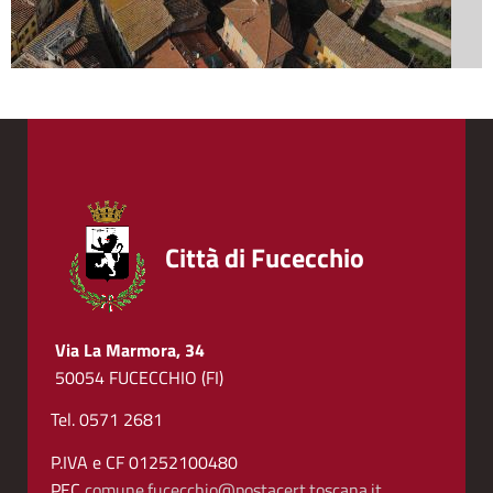
Città di Fucecchio
Via La Marmora, 34
50054 FUCECCHIO (FI)
Tel. 0571 2681
P.IVA e CF 01252100480
PEC
comune.fucecchio@postacert.toscana.it