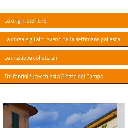
Le origini storiche
La corsa e gli altri eventi della settimana paliesca
Le iniziative collaterali
Tre fantini fucecchiesi a Piazza del Campo