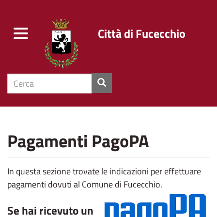
Città di Fucecchio
Toggle
navigation
cerca
Skip
to
Pagamenti PagoPA
main
content
In questa sezione trovate le indicazioni per effettuare
pagamenti dovuti al Comune di Fucecchio.
Se hai ricevuto un