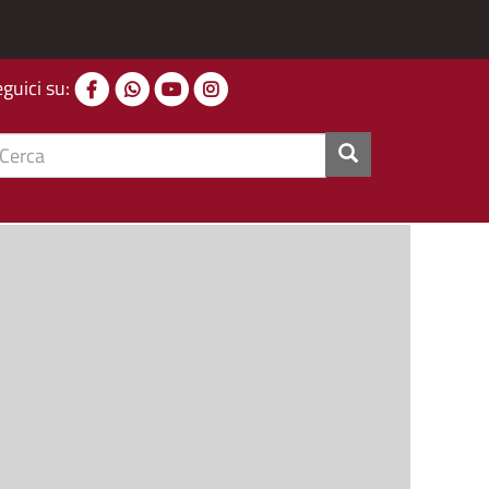
eguici su:
cerca