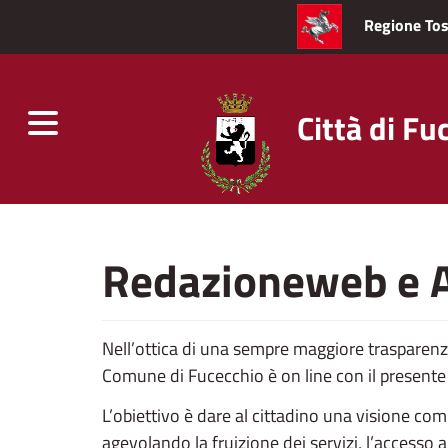
Regione To
Città di Fu
Toggle
navigation
Skip
to
Redazioneweb e A
main
content
Nell’ottica di una sempre maggiore trasparen
Comune di Fucecchio è on line con il presente
L’obiettivo è dare al cittadino una visione com
agevolando la fruizione dei servizi, l’accesso a