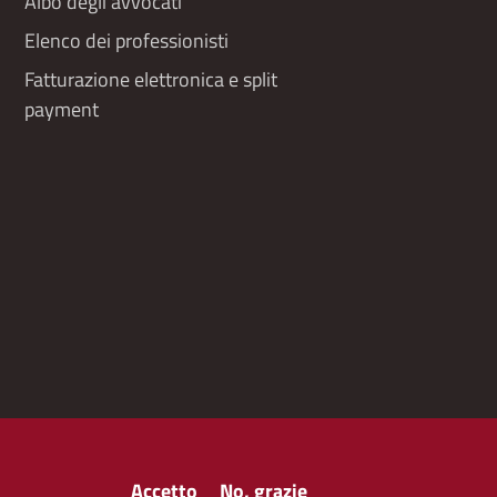
Albo degli avvocati
Elenco dei professionisti
Fatturazione elettronica e split
payment
Accetto
No, grazie