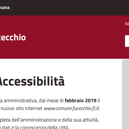
scana
s
cecchio
ccessibilità
za amministrativa, dal mese di
febbraio 2019
il
 nuovo sito internet
www.comune.fucecchio.fi.it
.
pleta dell'amministrazione e della sua attività,
i dati e la conoscenza della città.