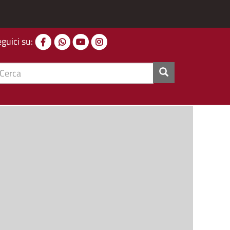
eguici su:
cerca