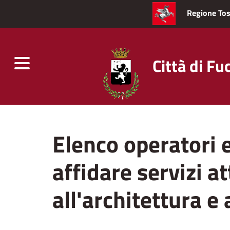
Regione To
Città di Fu
Toggle
navigation
Skip
to
Elenco operatori 
main
content
affidare servizi at
all'architettura e 