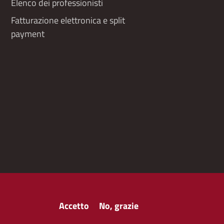
Elenco dei professionisti
Fatturazione elettronica e split
payment
Accetto
No, grazie
y