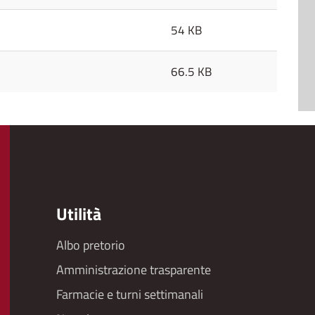
54 KB
66.5 KB
Utilità
Albo pretorio
Footer
Amministrazione trasparente
menu
Farmacie e turni settimanali