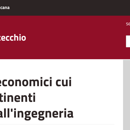
scana
s
cecchio
economici cui
tinenti
all'ingegneria