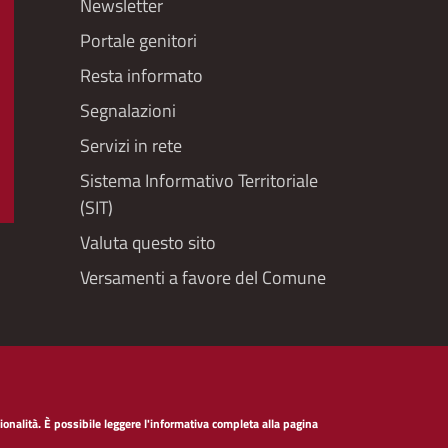
Newsletter
Portale genitori
Resta informato
Segnalazioni
Servizi in rete
Sistema Informativo Territoriale
(SIT)
Valuta questo sito
Versamenti a favore del Comune
lità
Privacy policy servizi web
Social Media Polic
onalità. È possibile leggere l'informativa completa alla pagina