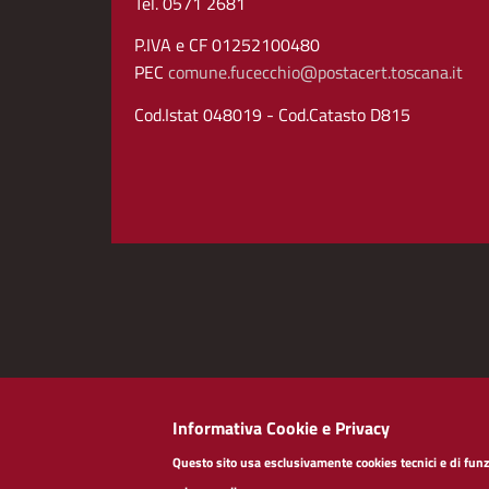
Tel. 0571 2681
P.IVA e CF 01252100480
PEC
comune.fucecchio@postacert.toscana.it
Cod.Istat 048019 - Cod.Catasto D815
Informativa Cookie e Privacy
Redazioneweb
Dichiarazione di accessibi
Questo sito usa esclusivamente cookies tecnici e di funzi