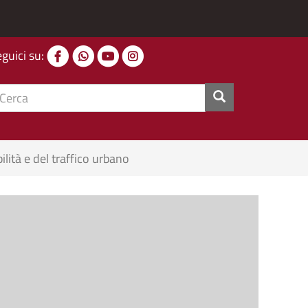
eguici su:
cerca
lità e del traffico urbano