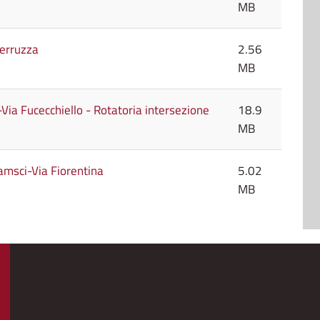
MB
Ferruzza
2.56
MB
-Via Fucecchiello - Rotatoria intersezione
18.9
MB
ramsci-Via Fiorentina
5.02
MB