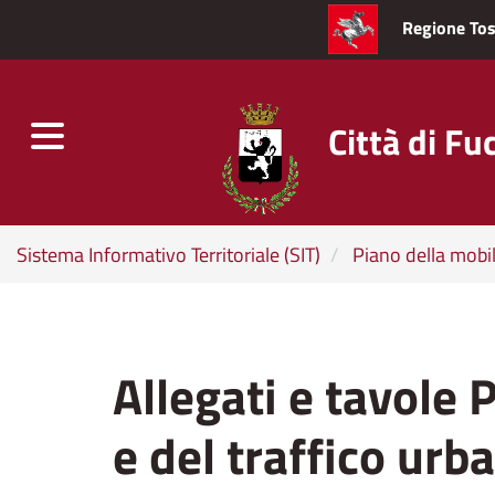
Regione To
Città di Fu
Toggle
navigation
Salta
Sistema Informativo Territoriale (SIT)
Piano della mobil
al
contenuto
principale
Allegati e tavole 
e del traffico urb