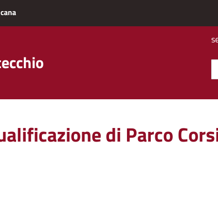
scana
s
cecchio
iqualificazione di Parco Cors