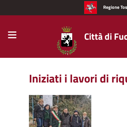
Regione To
Città di Fu
Toggle
navigation
Salta
al
Iniziati i lavori di r
contenuto
principale