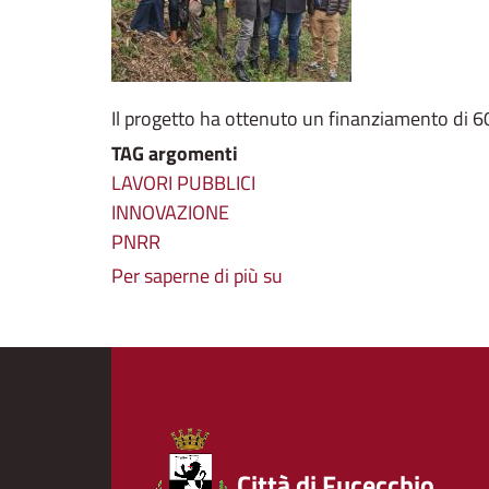
Il progetto ha ottenuto un finanziamento di 
TAG argomenti
LAVORI PUBBLICI
INNOVAZIONE
PNRR
Per saperne di più su
Iniziati
i
lavori
di
riqualificazione
di
Parco
Città di Fucecchio
Corsini