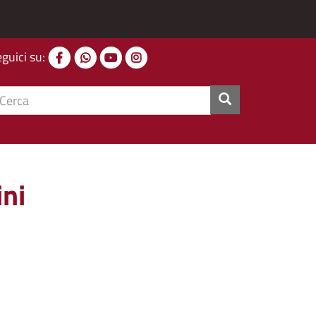
eguici su:
cerca
ini