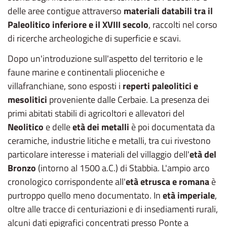
delle aree contigue attraverso
materiali databili tra il
Paleolitico inferiore e il XVIII secolo
, raccolti nel corso
di ricerche archeologiche di superficie e scavi.
Dopo un'introduzione sull'aspetto del territorio e le
faune marine e continentali plioceniche e
villafranchiane, sono esposti i
reperti paleolitici e
mesolitici
proveniente dalle Cerbaie. La presenza dei
primi abitati stabili di agricoltori e allevatori del
Neolitico
e delle
età dei metalli
è poi documentata da
ceramiche, industrie litiche e metalli, tra cui rivestono
particolare interesse i materiali del villaggio dell'
età del
Bronzo
(intorno al 1500 a.C.) di Stabbia. L'ampio arco
cronologico corrispondente all'
età etrusca e romana
è
purtroppo quello meno documentato. In
età imperiale
,
oltre alle tracce di centuriazioni e di insediamenti rurali,
alcuni dati epigrafici concentrati presso Ponte a