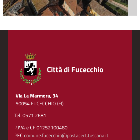
Città di Fucecchio
Via La Marmora, 34
50054 FUCECCHIO (FI)
Tel. 0571 2681
P.IVA e CF 01252100480
PEC
comune.fucecchio@postacert.toscana.it