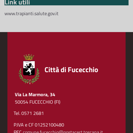
Link utili
www.trapianti.salute.gov.it
Città di Fucecchio
Via La Marmora, 34
50054 FUCECCHIO (FI)
Tel. 0571 2681
P.IVA e CF 01252100480
PEC
comune.fucecchio@postacert.toscana.it