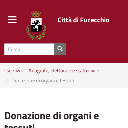
Città di Fucecchio
Toggle
navigation
cerca
Salta
I servizi
Anagrafe, elettorale e stato civile
al
Donazione di organi e tessuti
contenuto
principale
Donazione di organi e
tessuti