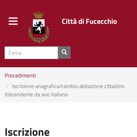
Città di Fucecchio
Toggle
navigation
cerca
Salta
Procedimenti
al
Iscrizione anagrafica/cambio abitazione cittadino
contenuto
discendente da avo italiano
principale
Iscrizione