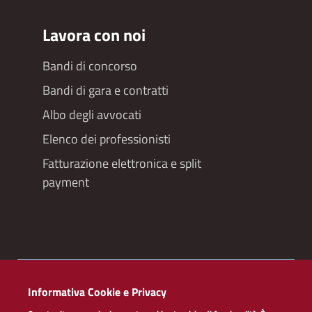
Lavora con noi
Bandi di concorso
Bandi di gara e contratti
Albo degli avvocati
Elenco dei professionisti
Fatturazione elettronica e split
payment
Redazioneweb
Informativa Cookie e Privacy
Dichiarazione di accessibilità