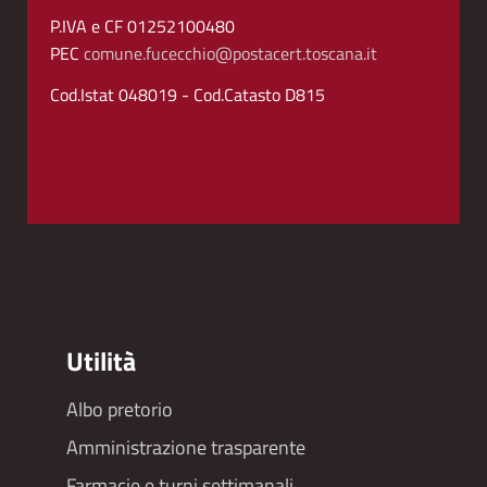
P.IVA e CF 01252100480
PEC
comune.fucecchio@postacert.toscana.it
Cod.Istat 048019 - Cod.Catasto D815
Utilità
Albo pretorio
Footer
Amministrazione trasparente
menu
Farmacie e turni settimanali