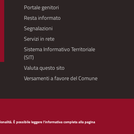
Portale genitori
Resta informato
Segnalazioni
Servizi in rete
Sistema Informativo Territoriale
(SIT)
Valuta questo sito
Versamenti a favore del Comune
lità
Privacy policy servizi web
Social Media Polic
onalità. È possibile leggere l'informativa completa alla pagina