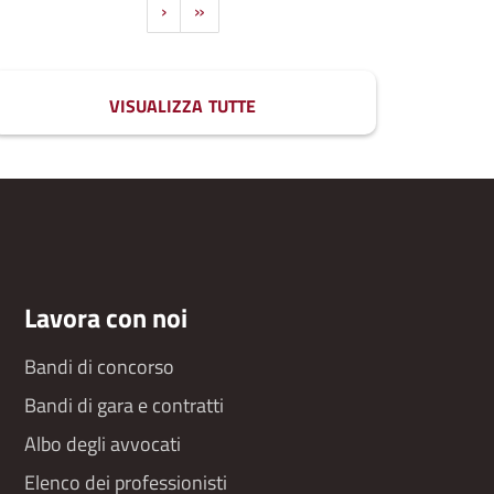
aginazione
Pagina
›
Ultima
»
successiva
pagina
visualizza tutte
Lavora con noi
Bandi di concorso
Bandi di gara e contratti
Albo degli avvocati
Elenco dei professionisti