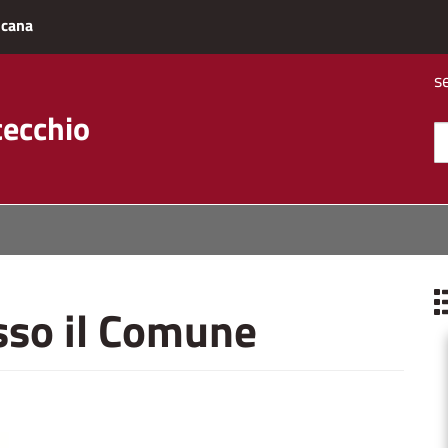
scana
s
cecchio
esso il Comune