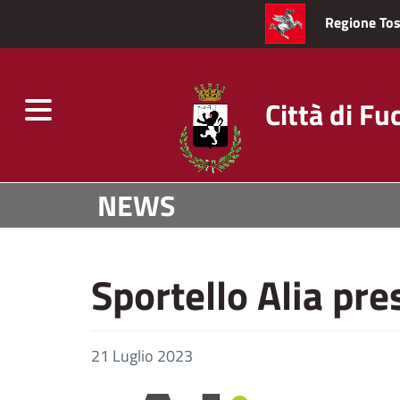
Regione To
Città di Fu
Toggle
navigation
Salta
NEWS
al
contenuto
principale
Sportello Alia pr
21 Luglio 2023