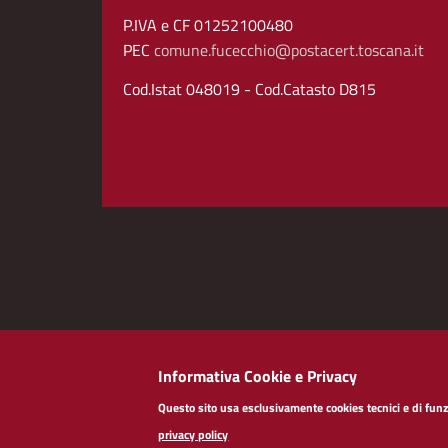
P.IVA e CF 01252100480
PEC
comune.fucecchio@postacert.toscana.it
Cod.Istat 048019 - Cod.Catasto D815
Informativa Cookie e Privacy
Redazioneweb
Dichiarazione di accessibi
Questo sito usa esclusivamente cookies tecnici e di funzi
privacy policy
Note legali