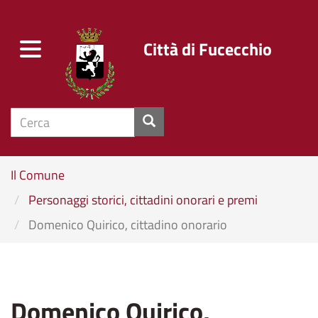
Città di Fucecchio
Toggle
navigation
cerca
Salta
Il Comune
al
Personaggi storici, cittadini onorari e premi
contenuto
principale
Domenico Quirico, cittadino onorario
Domenico Quirico,