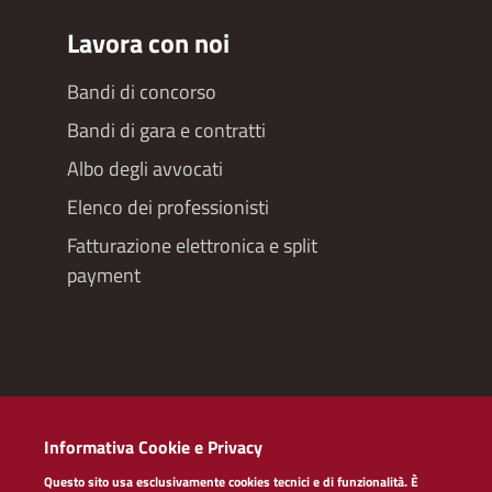
Lavora con noi
Bandi di concorso
Bandi di gara e contratti
Albo degli avvocati
Elenco dei professionisti
Fatturazione elettronica e split
payment
Redazioneweb
Informativa Cookie e Privacy
Dichiarazione di accessibilità
Questo sito usa esclusivamente cookies tecnici e di funzionalità. È