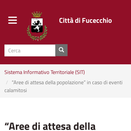
Città di Fucecchio
Toggle
navigation
cerca
Salta
Sistema Informativo Territoriale (SIT)
al
“Aree di attesa della popolazione” in caso di eventi
contenuto
calamitosi
principale
“Aree di attesa della