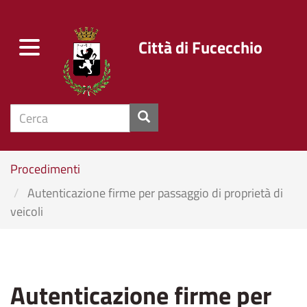
Città di Fucecchio
Toggle
navigation
cerca
Salta
Procedimenti
al
Autenticazione firme per passaggio di proprietà di
contenuto
veicoli
principale
Autenticazione firme per