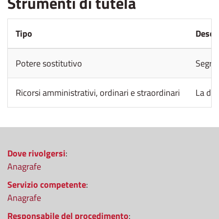
Strumenti di tutela
Tipo
Descr
Potere sostitutivo
Segret
Ricorsi amministrativi, ordinari e straordinari
La dec
Dove rivolgersi
:
Anagrafe
Servizio competente
:
Anagrafe
Responsabile del procedimento
: